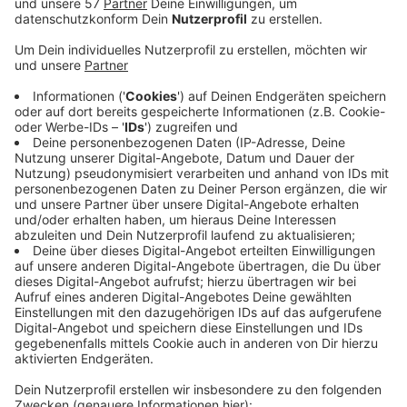
Bundesstaaten mit den meisten
Wechselwählerinnen und -wählern (Nevada,
Arizona, Michigan, Wisconsin, North Carolina,
Pennsylvania und Georgia). Hardt geht davon aus,
dass sowohl Kamela Harris als auch Donald Trump
vorbereitet in die nächsten vier Jahre gehen. „Das
war vor acht Jahren bei Donald Trump nicht so“,
sagt Hardt. „Ich glaube, die Dinge, die Trump in
einer neuen Amtszeit umsetzen will, wird er in den
ersten sechs bis zwölf Monaten auf den Weg
bringen. Und dann hat er auch eine Chance, die
Dinge umzusetzen und dementsprechend ernst
müssen wir das nehmen.“ In manchen Bereichen
wird es laut Hardt aber kaum einen Unterschied
machen, ob Harris oder Trump gewinnt. Er rechnet
zum Beispiel damit, dass sich der Konflikt
zwischen den USA und China verschärft.
Veröffentlicht:
Dienstag, 29.10.2024 16:22