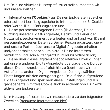
zum Strandurlaub in die Niederlande fahren,
würden die Menschen von dort gerne einen
Kurzurlaub mit tiefen Wäldern, romantischen
Bachtälern und historischen Ortskernen machen,
heißt es vom Tourismus- und Marketing-Verein
Bergisches Land. Erst vergangene Woche hatte es
in den Niederlanden eine großflächige
Werbekampagne mit einem Bild der Müngstener
Brücke gegeben (siehe Foto).
Veröffentlicht:
Freitag, 24.02.2023 14:26
Anzeige