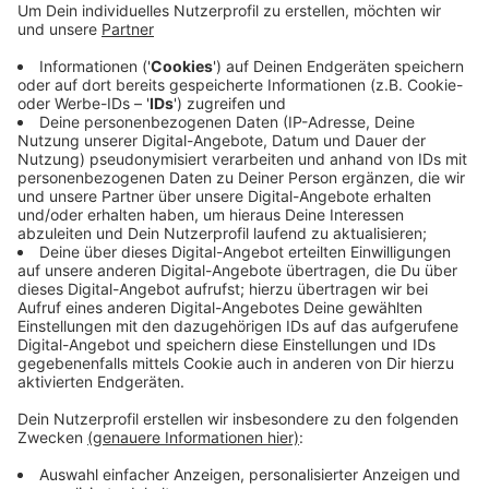
und Organisationen haben ein Spendensiegel. Das
kostet Geld und belegt, dass eine Organisation mit
den Spenden sorgfältig und verantwortungsvoll
umgeht. Außerdem gibt es noch Siegel vom
Deutschen Spendenrat und vom Verband
Entwicklungspolitik und Humanitäre Hilfe.
Mehr
Infos
Veröffentlicht:
Donnerstag, 05.12.2024 06:21
Anzeige
Anzeige