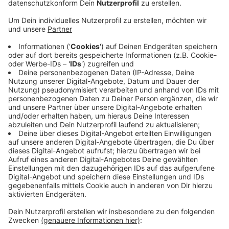
für sinnvoller - aus finanziellen und zeitlichen
Gründen. Anders als das Haus sind Straßen und
Bürgersteige definitiv nicht unterspült, das hat ein
neues Gutachten ergeben. Wie berichtet sorgt die
teilweise gesperrte Kreuzung von Bahnstraße,
Düsseldorfer und Wiedener Straße für
Verkehrsprobleme. Die provisorische Ampelanlage
kann die vielen Fahrzeuge nur schwer bewältigen,
heißt es von der Stadt. Und wie die Ratsfraktion
der Grünen mitteilt, ist die Teilsperrung auch für
die umliegende Landwirtschaft ein Problem, vor
allem wenn nächsten Monat Getreide geerntet
wird. Dann müssen auch große Erntefahrzeuge
über die Kreuzung.
Veröffentlicht:
Donnerstag, 28.05.2026 14:28
Anzeige