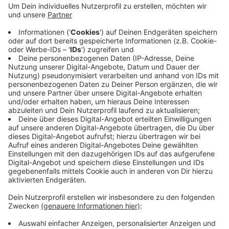
unterwegs, Einbrecherinnen und Einbrecher hatten
es leichter. 430 Einbrüche stellte die Polizei fest,
76 mehr als im Jahr davor. Die Zahl ist aber kaum
höher als in den Jahren vor der Pandemie. Viele
Menschen würden ihre Häuser und Wohnungen
besser schützen, zum Beispiel mit Alarmanlagen,
sagt die Polizei. In fast der Hälfte aller Fälle blieb
es bei einem Einbruchsversuch.
Veröffentlicht:
Mittwoch, 22.02.2023 14:39
Anzeige
Anzeige