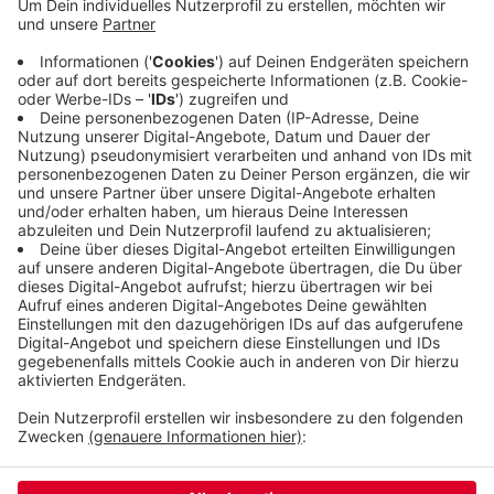
zu einem Rudel zusammenwachsen - allerdings
nicht für Nachwuchs sorgen, weil die beiden schon
alten Kater einer anderen Unterart angehören.
Langfristig sollen neue männliche Berberlöwen
einziehen, um die massiv bedrohte Art zu
züchten.
Veröffentlicht:
Freitag, 09.08.2024 11:07
Anzeige
Anzeige