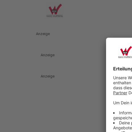
Anzeige
Anzeige
Anzeige