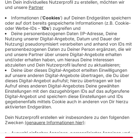
Winterdienst (ESW). Wie üblich lagern Vorräte an
Streumitteln an den Betriebshöfen am Klingeholl
und Korzert. Durch eine Kooperation mit Straßen
NRW gibt es jetzt auch zusätzliche Vorräte an
Streugut am Lager Linde. Autofahrer sollten in
den nächsten Tagen auf Winterreifen umsteigen,
empfiehlt der ESW.
Veröffentlicht:
Freitag, 20.11.2020 06:09
Anzeige
Anzeige