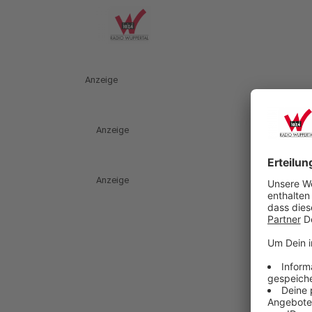
Anzeige
Anzeige
Anzeige