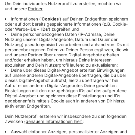
erst nach dem Freilegen der Brücke erkennen
können. Die Hitze hat die Bauarbeiten dann weiter
verzögert: bei Temperaturen über 30 Grad
bekommt der Beton Risse. Die Bauarbeiten sollen
statt Anfang Oktober dann Anfang November
beendet sein. Begonnen hatten sie mit den
Sommerferien. Die Gesamtkosten belaufen sich
auf knapp 490.000 Euro.
Veröffentlicht:
Donnerstag, 27.08.2020 11:23
Anzeige
Anzeige