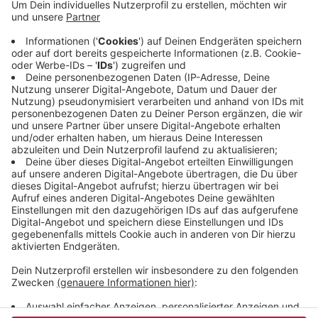
völlig verraucht, als die Feuerwehr eintraf. Zwei
Menschen, die über der Brandwohnung leben,
mussten deswegen per Drehleiter aus dem Haus
gerettet werden. Das Feuer konnten die rund 35
Einsatzkräfte recht schnell löschen. Die genaue
Ursache für den Brand und die Höhe des
Sachschadens stehen noch nicht fest.
Veröffentlicht:
Donnerstag, 12.11.2020 18:46
Anzeige
Anzeige