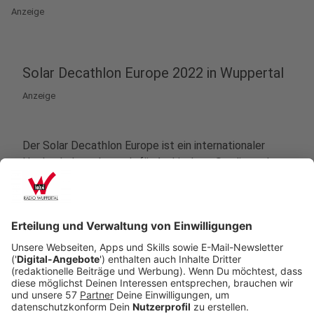
Anzeige
Solar Decathlon Europe 2022 in Wuppertal
Anzeige
Der Solar Decathlon Europe ist ein internationaler
Hochschulwettbewerb für Architektur. Studierende
aus der ganzen Welt können ihre Projekte für
nachhaltiges Wohnen einreichen. Die Ideen müssen in
zehn Disziplinen rund um Archtitektur bestehen.
Wuppertal ist die erste deutsche Stadt, in der der
Wettbewerb ausgetragen wird. Die Teilnehmenden
sollen konkrete Gebäude in unserer Stadt