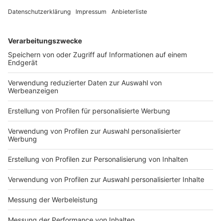
Anzeige
Recyclinghaus am Christbusch
Anzeige
Am Christbusch
entsteht ein Wohngebäude für
Menschen mit Behinderung und Demenz. Ein früheres
Industriegelände wird umgestaltet. Das Projekt sieht
93 Plätzen für Betreutes Wohnen, zwei Demenz-
Wohngemeinschaften und Übergangswohnungen vor.
Außerdem soll auf einem Grundstück gegenüber ein
mehr als 20 Meter hohes Mehrfamilienhaus mit 14