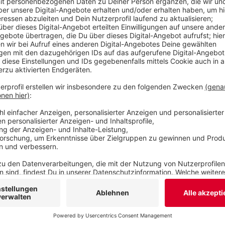
es eine Infoveranstaltung, außerdem informiert
Büro "Barmen Urban".
Infoveranstaltung „Wohnen in der Barmer Innensta
Werth 48. Eingeladen sind Eigentümer, Hausverw
BarmenUrban
– Büro für Innenstadtentwicklung, 
79 50 23, team@barmen-urban.de
Veröffentlicht:
Donnerstag, 20.10.2022 10:36
Anzeige