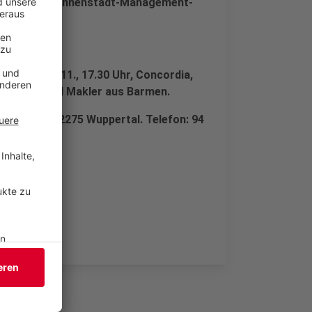
 ständig das Innenstadt-Management-
dt“: Mi 16.11., 17.30 Uhr, Concordia,
altungen und Makler aus Barmen.
Werth 94, 42275 Wuppertal. Telefon: 94