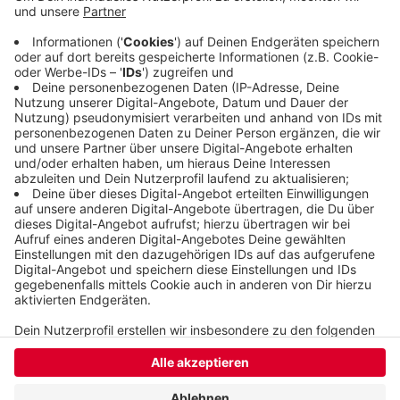
Straßenlaternen installiert. Auch wird es
Parkflächen geben und neu gepflanzte Bäume. Vier
Monate wird das alles dauern. Die Stadt investiert
800.000 Euro.
Veröffentlicht:
Donnerstag, 23.05.2019 15:26
Anzeige
Anzeige
Anzeige