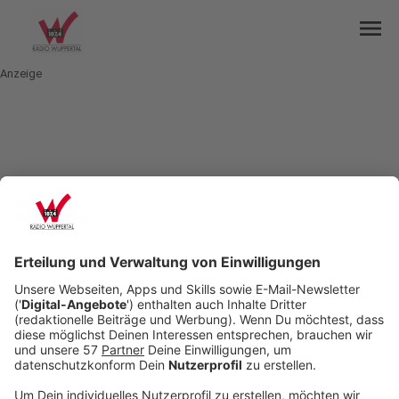
menu
Anzeige
mail
open_in_new
Teilen:
WSV empfängt Wiedenbrück
Der Wuppertaler SV spielt heute Abend gegen den
SC Wiedenbrück. Der WSV will zumindest
vorübergehend Platz eins der Regionalliga West
zurückerobern. Die hat er durch die Niederlage in
Paderborn verloren. Der heutige Gegner ist aktuell
Tabellenzwölfter. Der WSV wartet noch auf die
Spielgenehmigung für Neuzugang Marco
Terrazzino, womöglich muss der Offensivmann