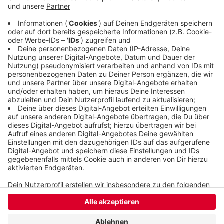
noch einmal aussetzen. Die Partie im Velberter
Stadion beginnt um 19:30. Der WSV bestreitet
seine Heimspiele in Velbert, solange das Stadion
am Zoo Baustelle ist.
Veröffentlicht:
Freitag, 22.09.2023 12:07
Anzeige
Anzeige
Anzeige