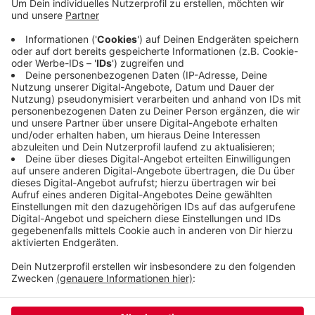
gestern (21.11.20) mit einem 29:31. Trainer
Sebastian Hinze war nach dem Spiel unzufrieden.
'Wir müssen noch Einiges besser machen, um ein
solches Duell siegreich zu gestaltet' sagte er. Der
BHC steht jetzt auf Platz 13 der Handball-
Bundesliga.
Veröffentlicht:
Sonntag, 22.11.2020 09:08
Anzeige
Anzeige