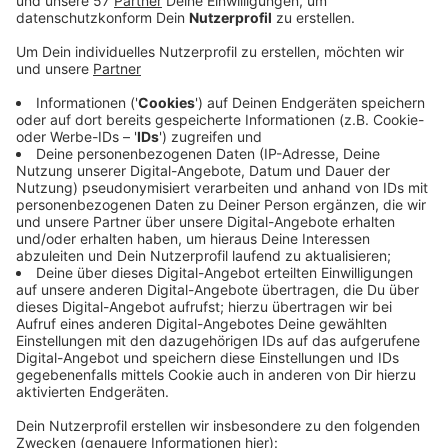
Trainer Mike Wunderlich. Damit schließt der WSV
die Saison als Vorletzter in der Regionalliga ab und
ist nach 10 Jahren wieder Oberligist. Positiv: Rund
um das letzte Heimspiel ist es friedlich geblieben,
es gab keinen Platzsturm oder Pyrotechnik. Laut
Polizei haben Heim- und Gästefans das Stadion am
Zoo ruhig und ohne Zwischenfälle verlassen.
Wie es bei dem WSV personell weitergeht, ist
unklar. Es gibt noch keine Info vom Verein, ob und
inwiefern das Trainerteam um Wunderlich
weitermacht. Auch zum Kader wurden keine
Details genannt. Traditionell werden scheidende
Spieler vor dem letzten Heimspiel verabschiedet,
das war diesmal nicht der Fall.
Veröffentlicht:
Samstag, 16.05.2026 18:55