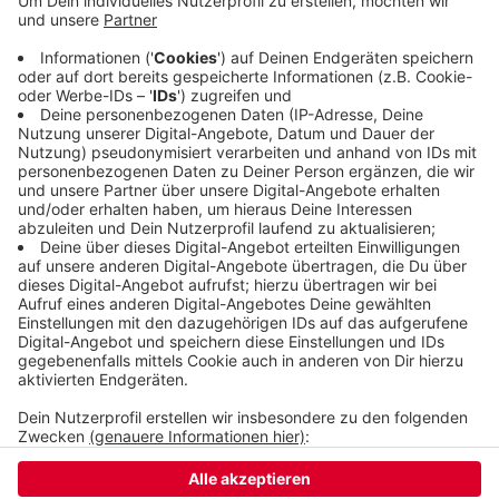
habe erkannt, welche Chancen das dem WSV
bietet. Sprecher des Vereins ist der frühere
Oberbürgermeister Andreas Mucke. Mit dabei sind
unter anderem auch die früheren Fußballer Günter
und Carsten Pröpper.
Veröffentlicht:
Mittwoch, 21.04.2021 16:04
Anzeige
Anzeige
Anzeige