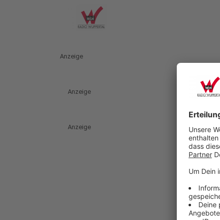
Anzeige
Anzeige
Anzeige