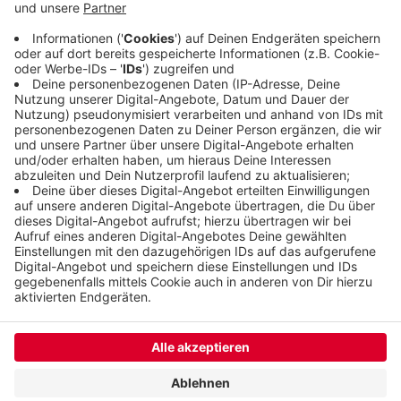
verschmutztes Regenwasser gesäubert und dann
in die Wupper geleitet wird, dauert bis März
nächsten Jahres. Das Projekt kostet 1,2 Millionen
Euro.
Veröffentlicht:
Montag, 18.05.2020 11:33
Anzeige
Anzeige
Anzeige