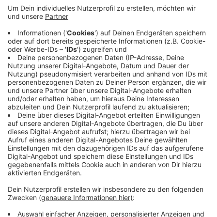
wie teuer Betrieb und Wartung sind. Je nach
Ergebnis könnten die WSW dann eventuell
entscheiden, in Zukunft nur noch Busse mit
Klimaanlage zu kaufen. Für den Fahrerplatz haben
die WSW-Busse schon Klimaanlagen, aber nicht für
die Fahrgäste. Die hatten sie jahrelang als zu teuer
und zu ineffektiv bezeichnet. Unter anderem mit
dem Argument, dass die gekühlte Luft durch das
häufige Türenöffnen immer wieder entweicht.
Veröffentlicht:
Montag, 17.08.2020 06:41
Anzeige
Anzeige