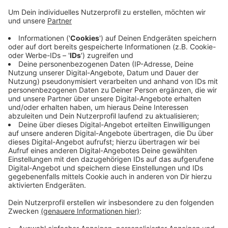
Beschäftigte aus. Laut WSW stimmt das nicht und
sie haben auch keine Aufträge für solche Aktionen
erteilt. Sie empfehlen, keine Daten preiszugeben.
Und sie weisen darauf hin, dass sogenannte
Haustürgeschäfte
widerrufen
werden können.
Außerdem können Betroffene eine eidesstattliche
Versicherung abgeben, das ermöglicht den WSW,
gegen wettbewerbsrechtliche Verstöße
vorzugehen.
Veröffentlicht:
Mittwoch, 22.03.2023 10:09
Anzeige