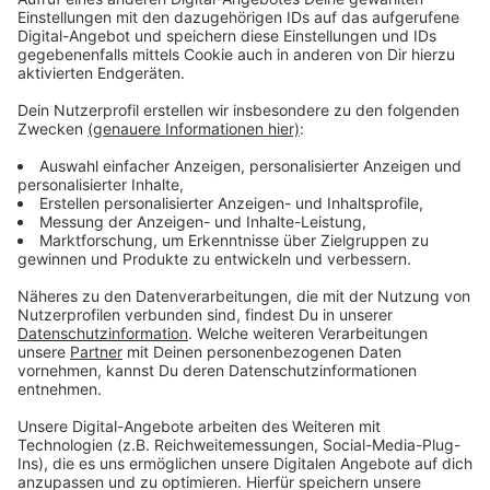
„Auschwitz ist nicht nur ein Ort, sondern ein Abgrund
deutscher Geschichte“, sagte Wüst. Die
Verantwortung ende nicht mit dem Erinnern, „sie
beginnt mit dem Erinnern“. Der CDU-Politiker warnte
angesichts steigender antisemitischer Straftaten
davor, dass Jüdinnen und Juden erneut Angst haben
müssten.
Anzeige
Begegnung mit Jugendlichen
Anzeige
Besonders bewegt zeigte sich Wüst von der
Begegnung mit Jugendlichen während seines Besuchs
in Auschwitz-Birkenau. „Die waren gut vorbereitet. Und
waren trotzdem nicht vorbereitet auf das, was sie hier