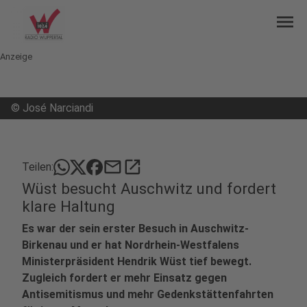
menu
Anzeige
©
José Narciandi
mail
open_in_new
Teilen:
Wüst besucht Auschwitz und fordert
klare Haltung
Es war der sein erster Besuch in Auschwitz-
Birkenau und er hat Nordrhein-Westfalens
Ministerpräsident Hendrik Wüst tief bewegt.
Zugleich fordert er mehr Einsatz gegen
Antisemitismus und mehr Gedenkstättenfahrten