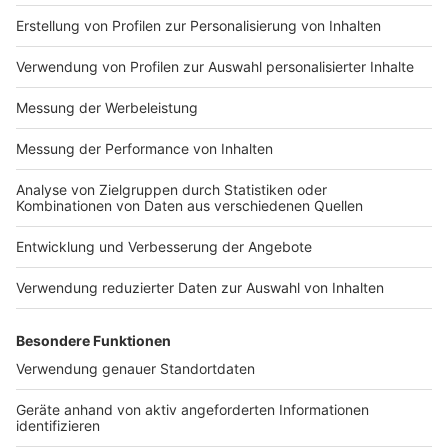
ermöglichen. Die Zahl der geförderten
Teilnehmerinnen und Teilnehmer habe sich bereits
verdoppelt. „Wir müssen den Weg entschlossen
weitergehen“, sagte Wüst uns. Gerade die direkte
Begegnung mit den Orten der Verbrechen könne
helfen, Antisemitismus entgegenzutreten.
Anzeige
Besuch, der erschüttert
Anzeige
Auch persönlich habe ihn der Besuch erschüttert.
Besonders die Dimension des Lagers Birkenau und
„dieser Zynismus“, der in Auschwitz sichtbar werde,
hätten ihn bewegt. „Es hat mich heute teilweise
angefasst, erschüttert an Stellen, wo ich nicht damit