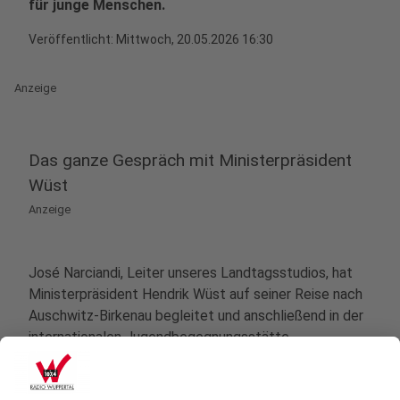
für junge Menschen.
Veröffentlicht:
Mittwoch, 20.05.2026 16:30
Anzeige
Das ganze Gespräch mit Ministerpräsident
Wüst
Anzeige
José Narciandi, Leiter unseres Landtagsstudios, hat
Ministerpräsident Hendrik Wüst auf seiner Reise nach
Auschwitz-Birkenau begleitet und anschließend in der
internationalen Jugendbegegnungsstätte
Oświęcim/Auschwitz zusammen mit anderen
Journalistinnen und Journalisten gesprochen. Die