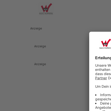
Anzeige
Anzeige
Anzeige