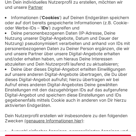
ITB gilt als wichtigste Messe in der Tourismus-
Branche. Das Bergische Städtedreieck präsentiere
sich als Ziel für Städtetrips, Radtouren auf den
Bahntrassen und zum Beispiel als Wanderregion,
heißt es vorab. Vor allem für Tagesausflüge im
Outdoor-Bereich sei das Bergische Städtedreieck
deutlich beliebter geworden.
Veröffentlicht:
Dienstag, 09.03.2021 10:11
Anzeige
Anzeige