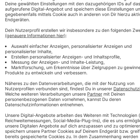
Evangelische Stiftung Tannenhof, Remscheider Str.
76, 42899 Remscheid, Tel. 02191-120,
www.stiftung-tannenhof.de
Diese Organisationen stehen das ganze Jahr über mit
Beratungs-, Unterstützungs- und Gesprächsangebo-
ten zur Verfügung – für Menschen in Krisen, für
Angehörige und für alle, die sich für ihre seelische
Gesundheit einsetzen möchten.
Eine Empfehlung zu Richtlinien suizidpräventiver
Berichterstattung und viele weitere Informationen
finden Sie beim Nationalen
Suizidpräventionsprogramm für Deutschland:
https://www.suizidpraevention.de
Veröffentlicht:
Mittwoch, 10.09.2025 09:54