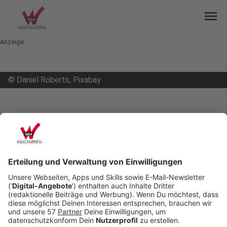
menu
Anzeige
©
Daniel Roberts, Pixabay
mail
open_in_new
Teilen:
Wuppertal bleibt extremer Hotspot
Nach dem neuen Rekord am Wochenende ist die
Wuppertaler Corona-Inzidenz wieder gesunken. Sie
liegt heute (07.12.20) bei 210 Neuinfektionen pro
100.000 Einwohner in den vergangenen sieben
Tagen. Am Wochenende war der Wert mit 234 so
hoch wie noch nie. Trotz des leichten Rückgangs