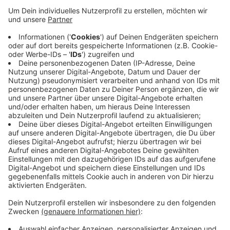
gehört Wuppertal jetzt seit fünf Tagen zu den
extremen Corona-Hotspots. Welche
Konsequenzen das hat, soll sich diese Woche
entscheiden. Stadt und Land beraten über weitere
Maßnahmen. Heute Morgen galten 1.317
Wuppertaler als akut infiziert. Das ist die
zweithöchste Zahl seit Beginn der Pandemie. Und
übers Wochenende sind weitere Tote dazu
gekommen. Heute Morgen lag die Zahl der
Infizierten, die gestorben sind, bei 133.
Veröffentlicht:
Montag, 07.12.2020 09:09
Anzeige