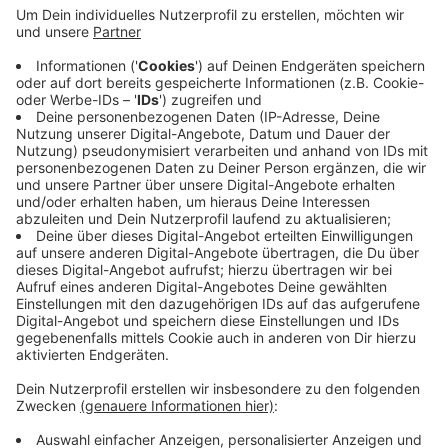
weniger als 9000 Sozialwohnungen in unserer
Stadt - bei steigender Nachfrage. Die Stadt
schlägt deshalb vor, bei größeren neuen
Wohngebieten künftig 20 Prozent
Sozialwohnraum vorzuschreiben. Benötigt werden
günstige Senioren- und Singlewohnungen.
Außerdem große Wohnungen für Familien mit
vielen Kindern bzw. Patchworkfamilien.
Veröffentlicht:
Dienstag, 26.05.2020 05:52
Anzeige
Anzeige