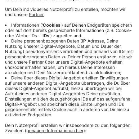
Lebensmittelausgabe der Wuppertaler Tafel. Die
Stadt springt ein, weil der Bund den deutschen
Jobcentern die Gelder für solche
Arbeitsgelegenheiten massiv gekürzt hat. Das war
bundesweit heftig kritisiert worden. Die neue
Bundesregierung will dafür wieder mehr Geld
ausgeben, das haben CDU und SPD in den
Sondierungsgesprächen vereinbart. Die
Beschäftigungsprojekte seien für Wuppertal
unverzichtbar, sagt Sozialdezernentin Annette
Berg.
Veröffentlicht:
Mittwoch, 19.03.2025 15:52
Anzeige