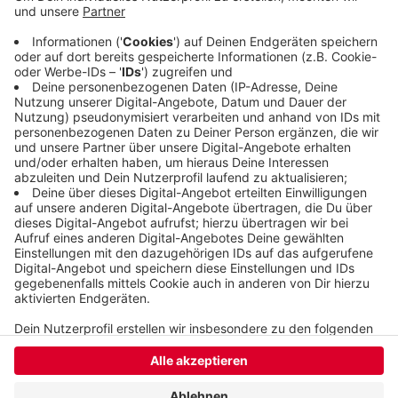
"Be Strong For Kids" aus Essen und die Radio-
Wuppertal-Hilfsaktion Kindertal.
Die
Spendensammlung läuft über eine
Spendenplattform im Internet
.
Veröffentlicht:
Mittwoch, 09.07.2025 16:14
Anzeige
Anzeige
Anzeige