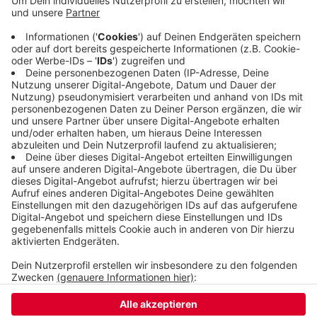
Düsseldorf nach Antalya am Gepäckband mit
anderen Zeugen in Streit geraten sein. Zeugen
sollen gesagt haben, der Mann habe lautstark die
Türkei und die Türken beleidigt. Der Wuppertaler
ist dem Bericht zufolge Arzt.
Veröffentlicht:
Dienstag, 01.12.2020 06:15
Anzeige
Anzeige
Anzeige