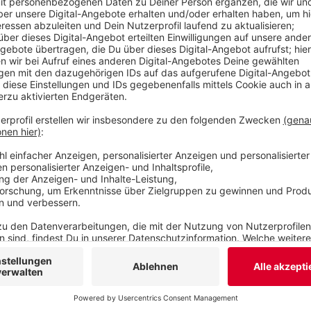
Unterstützung ist aber gleich geblieben: Lebensu
Energieversorgung sind die größten Faktoren. "W
unverschuldet in eine finanzielle Notlage geraten,
können.
Veröffentlicht:
Mittwoch, 03.01.2024 06:49
Anzeige