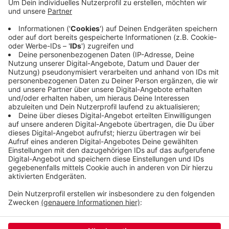
ausgezeichnet. Beide bieten Menschen mit
Behinderung die Möglichkeit, ihren Traumberuf zu
lernen. Den Wuppertaler Inklusionspreis gibt es
zum zweiten Mal, er wurde am Abend in der
Stadthalle verliehen. Dabei gab es Preisgelder von
insgesamt 5.000 Euro.
Veröffentlicht:
Donnerstag, 16.03.2023 06:33
Anzeige
Anzeige