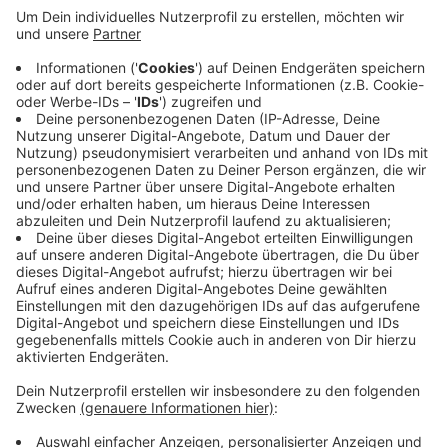
Täter haben die Tür zum Verkaufsraum mit einem
Gullydeckel eingeworfen und kamen so in die
Tankstelle. Dort schlugen sie einen Mitarbeiter
und klauten mehrere Stangen Zigaretten. Ein
Zeuge fuhr den Tätern hinterher, als die das
bemerkten, bedrohten sie den Zeugen mit einer
Machete. Kurz darauf konnte die Polizei drei
Tatverdächtige festnehmen, darunter auch den
Wuppertaler.
Veröffentlicht:
Mittwoch, 02.07.2025 13:03
Anzeige
Anzeige