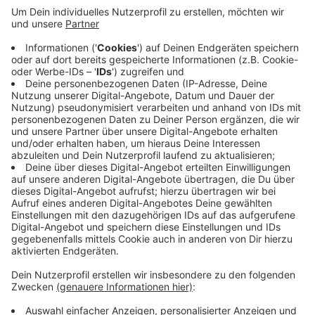
des Miteinanders" von Verwaltung, Politik,
Wirtschaft und den Menschen in Wuppertal
gefordert. Trotz knapper Kassen will Scherff auch
investieren: 1,6 Millionen Euro zusätzlich für
bessere IT-Struktur und Sicherheit. Geld im
Bildungsbereich sei ihr auch wichtig: Die
Schulsozialarbeit sei mit 40 Stellen gesichert - und
es stehen rund 45 Millionen Euro bereit, zum
Beispiel für 80 neue Ganztagsgruppen.
Veröffentlicht:
Mittwoch, 17.12.2025 06:03
Anzeige
Anzeige