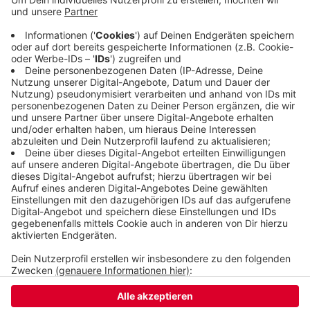
waren. Mehrere Strafanzeigen wurden
geschrieben und der Mann durfte gehen. Aber
wenige Stunden später fiel er erneut auf - immer
noch stark betrunken und auf einem gestohlenen
Fahrrad.
Veröffentlicht:
Freitag, 12.06.2020 18:40
Anzeige
Anzeige
Anzeige