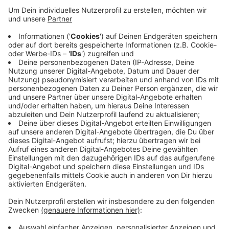
Ermittlungen erhärtete sich umgehend der
Verdacht und die Wohnung in Barmen wurde
anschließend durchsucht. Dabei wurden diverse
Datenträger sichergestellt. Dem 21-jährigen wird
vorgeworfen, mindestens drei nicht bekannte
Kinder im Kleinkind- oder Grundschulalter
missbraucht haben. Mit den Taten soll er sich im
Internet auch gebrüstet haben. Der Wuppertaler
befindet sich jetzt in Untersuchungshaft.
Veröffentlicht:
Mittwoch, 14.04.2021 11:46
Anzeige