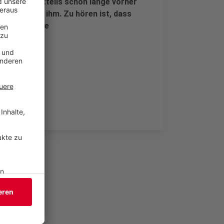
alb des Stadtteils schon lange vorher
lang hinter ihm. Zu hören ist, dass
m der nächste
den.