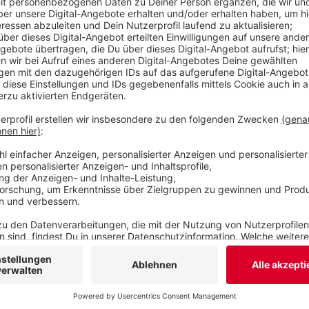
es. Aber die E-Mail beweist, dass er auch außerh
umstritten war. SPD-Chef Servet Köksal steht bis
Köksal eventuell Unterstützer um sich schart, u
Oberbürgermeisterkandidat seiner Partei zu wer
Veröffentlicht:
Montag, 18.07.2022 06:10
Anzeige