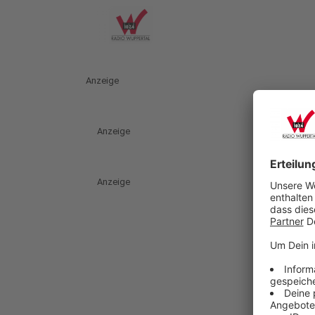
Anzeige
Anzeige
Anzeige