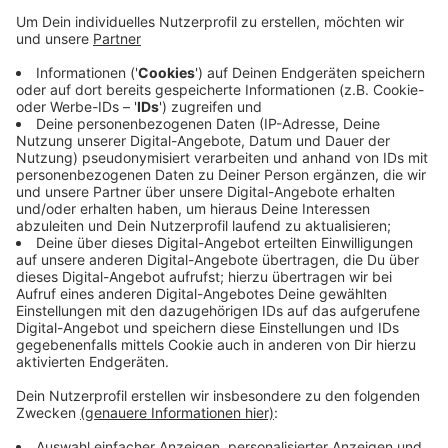
den Großstädten sind einige im Ruhrgebiet noch
teurer, in unserer unmittelbaren Nachbarschaft
auch die Kommunen im Ennepe-Ruhr-Kreis. Im
Kreis Mettmann dagegen liegen die Sätze teils
deutlich darunter, in Solingen und Remscheid sind
sie ähnlich hoch. Die Gewerbesteuer gilt als ein
Faktor dafür, wo Unternehmen sich gerne
niederlassen. Die Grundsteuer für bebautes Land
und Privatgrundstücke ist in Wuppertal etwas
höher als im NRW-Schnitt.
Veröffentlicht:
Freitag, 01.07.2022 19:34
Anzeige