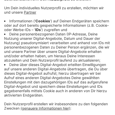
aussieht, wird die Stadt mit den Tageseltern noch
vereinbaren. Klar ist: Es werden immer
Reserveplätze da sein. Die Stadt wird außerdem
die Betreuung über 35 Stunden künftig ohne
nähere Prüfung bewilligen. Für die Tageseltern
gibt es außerdem mehr Geld. Die Vergütung steigt
jedes Jahr automatisch, außerdem bezahlt die
Stadt ihnen bald auch die Vorbereitung auf die
Arbeit - eine Stunde pro Woche und Kind. Ohne die
Tageseltern wäre die Kinderbetreuungsquote in
Wuppertal noch schlechter, als sie sowieso schon
ist.
Veröffentlicht:
Freitag, 24.01.2020 17:18
Anzeige