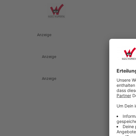
Anzeige
Anzeige
Anzeige