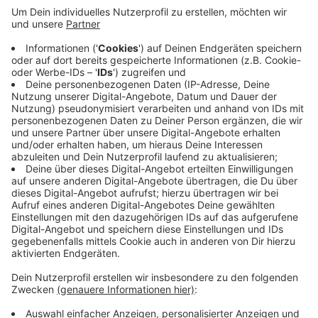
Deutschland befragt, von 42 kamen auswertbare
Antworten. Demnach liegt unsere Uni auf Platz 12,
wenn es um den Frauenanteil unter allen
Professorinnen und Professoren geht. Der liegt
hier bei 30 Prozent. Auch unter den Studierenden
ist der Frauenanteil mit 54 Prozent etwas über
dem Durchschnitt. Deutlich weiter oben, auf Platz
sieben, steht die Uni beim Frauenanteil der
Leitungskräfte der einzelnen Fachbereiche.
Veröffentlicht:
Montag, 28.08.2023 14:23
Anzeige
Anzeige