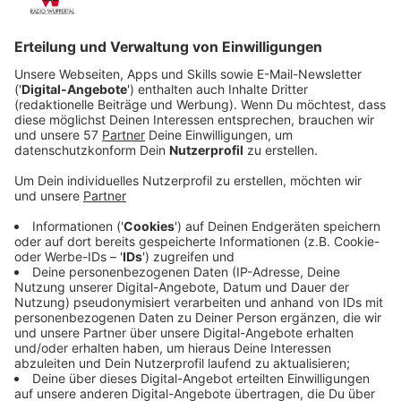
Anlass der Wasserwoche in Wuppertal ist der
Weltwassertag am kommenden Samstag (22.03.). Zur
Aktionswoche gehören unter anderem Tipps zum
Hochwasserschutz, Führungen durch eine Kläranlage,
eine Besichtigung des neuen Regenrückhaltebeckens
am Bornberg und Infostände der Verbraucherzentrale.
Die Woche endet am Samstag mit dem Wupperputz.
Möglichst viele Freiwillige sollen die Wupper und ihre
Ufer von Müll befreien. Das komplette Programm der
Wasser-Woche gibt es
hier
.
Anzeige
©
Wupperverband
Kläranlage Buchenhofen in Wuppertal