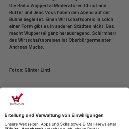
Die Radio Wuppertal Moderatoren Christiane
Rüffer und Jens Voss haben den Abend auf der
Bühne begleitet. Einen Wirtschaftspreis in solch
einer Form gibt es in anderen Städten nicht. Das
macht Wuppertal ganz herausragend. Schirmherr
des Wirtschaftspreises ist Oberbürgermeister
Andreas Mucke.
Fotos: Günter Lintl
Veröffentlicht:
Donnerstag, 10.10.2019 12:45
Anzeige