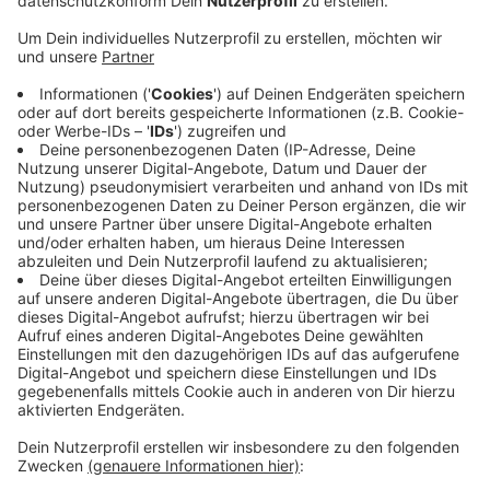
Körperverletzung und Freiheitsberaubung gegen
ihren 33 Jahre alten Freund. Die Frau sagte, er
habe sie gestern in seiner Wohnung in Hagen
eingeschlossen, die Schlüssel versteckt und ihr
Diensthandy auf den Boden geworfen und darauf
getreten. Als sie mit einem anderen Telefon eine
Kollegin anrief, soll er sie mit einem Küchenmesser
bedroht, geschubst und getreten haben. Danach
gelang der Wuppertalerin die Flucht. Laut Polizei
hat sie in der Vergangenheit schon öfter unter
häuslicher Gewalt gelitten. Im aktuellen Fall
behauptete der Mann, sie habe sich alles
ausgedacht.
Veröffentlicht:
Donnerstag, 26.10.2023 10:36
Anzeige