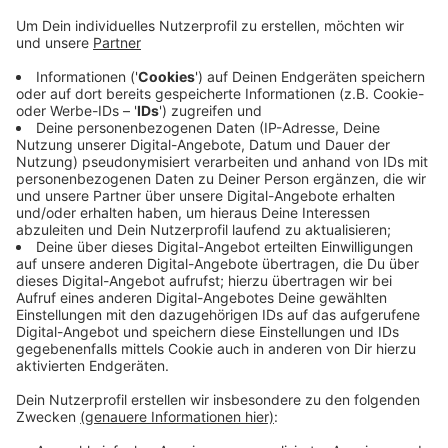
Finanzämter in Deutschland ausgewertet. In
Elberfeld dauerte es im Schnitt 40,2 Tage von der
Abgabe der Steuererklärung bis zum
Steuerbescheid. Damit ist Elberfeld das 36st-
schnellste Finanzamt in Deutschland und ist auch
besser geworden - ein Jahr vorher dauerte es
noch 2,7 Tage länger. Im Barmen dagegen dauerte
es im vergangene Jahr 65,6 Tage. Das bedeutet
Platz 388 von 488. Die Bearbeitungszeit beim
Finanzamt Barmen wird laut den Daten seit Jahren
immer länger.
Veröffentlicht:
Freitag, 19.01.2024 06:22
Anzeige