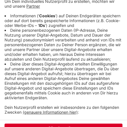
und die Bever-Talsperre zu 82% gefüllt.
Wasserknappheit gebe es nicht. Gerade die
Wupper-Talsperre fülle sich im Herbst und Winter
schnell wieder. Der aktuelle Regen trage eher nicht
dazu bei, Böden, Pflanzen und Bäume saugen im
Moment alles auf.
Veröffentlicht:
Sonntag, 12.07.2020 07:53
Anzeige
Anzeige