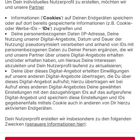
Sonnenstunden und die Temperaturen angeht, war
der September nicht außergewöhnlich. Der
Wupperverband misst an vielen Stellen entlang der
Wupper Niederschläge und weitere Wetterdaten.
Hier in Wuppertal zum Beispiel an der Kläranlage
Buchenhofen.
Veröffentlicht:
Mittwoch, 09.10.2019 15:18
Anzeige
Anzeige