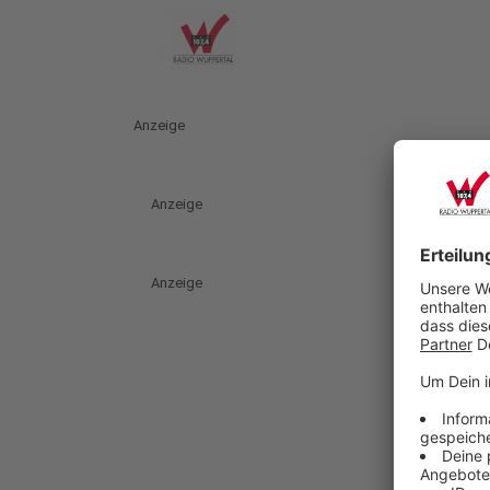
Anzeige
Anzeige
Anzeige