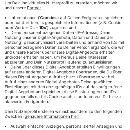
anpassen müssen. Kürzlich hat die Stadt zum
Beispiel eine Sirene am Spielplatz an der Paul-
Gerhardt-Straße in Langerfeld aufgestellt. Ziel ist
es, dass an jedem Ort der Stadt eine Sirene zu
hören ist, um im Gefahrenfall warnen zu können.
Ob nach den zehn Sirenen noch mehr gebaut
werden, hinge von Ergebnissen der Warntests ab.
Veröffentlicht:
Donnerstag, 08.08.2024 06:36
Anzeige
Anzeige